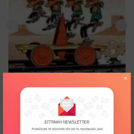
×
NEW
SKU: 131173-9789603210115
ΝΙΤΡΟΓΛΥΚΕΡΙΝΗ ΛΟΥΚΥ ΛΟΥΚ
ΕΓΓΡΑΦΗ NEWSLETTER
Ανακάλυψε τα τελευταία νέα και τις προσφορές μας!