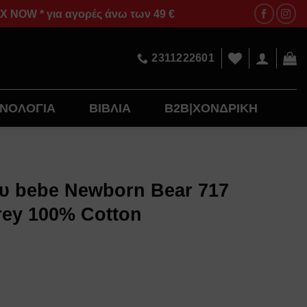
OW * για αγορές άνω των 49 €
2311222601
ΝΟΛΟΓΙΑ
ΒΙΒΛΙΑ
B2B|ΧΟΝΔΡΙΚΗ
ου bebe Newborn Bear 717
rey 100% Cotton