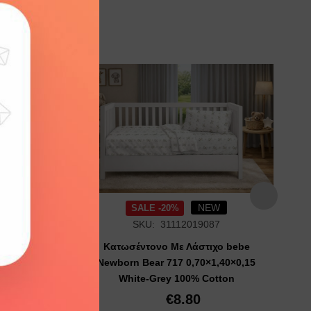
Add to
Add to
wishlist
wishlist
NEW
SALE -20%
SKU: 31112019087
ο bebe
Κατωσέντονο Με Λάστιχο bebe
5 White-
Newborn Bear 717 0,70×1,40×0,15
n
White-Grey 100% Cotton
€
8.80