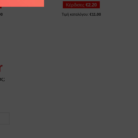
Κέρδισες
€
2.20
00
Τιμή καταλόγου:
€
11.00
r
ας;