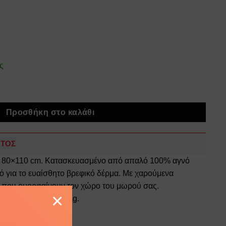
ς
n Bear 717 80x110 White-Grey 100% Cotton ποσότητα
Προσθήκη στο καλάθι
ΝΤΟΣ
ν 80×110 cm. Κατασκευασμένο από απαλό 100% αγνό
ό για το ευαίσθητο βρεφικό δέρμα. Με χαρούμενα
α που ομορφαίνουν τον χώρο του μωρού σας.
×
. Συσκευασία Polybag.