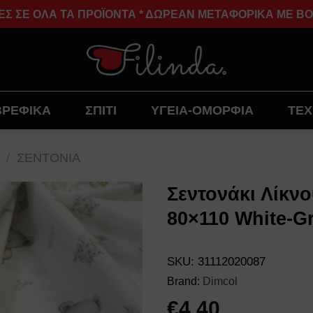
ΣΕ ΟΛΑ ΤΑ ΠΡΟΪΟΝΤΑ * ΔΩΡΕΑΝ ΜΕΤΑΦΟΡΙΚΑ ΜΕ BOX N
ΒΡΕΦΙΚΑ
ΣΠΙΤΙ
ΥΓΕΙΑ-ΟΜΟΡΦΙΑ
ΤΕΧ
/
ΣΕΝΤΟΝΙΑ
Σεντονάκι Λίκν
80×110 White-G
Add to
wishlist
SKU:
31112020087
Brand:
Dimcol
€
4.40