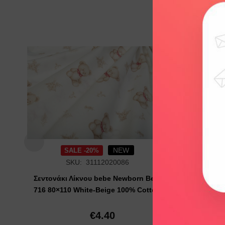
Add to
wishlist
NEW
SALE -20%
SKU: 31112020086
Σεντονάκι Λίκνου bebe Newborn Bear
Κατωσ
716 80×110 White-Beige 100% Cotton
Newbor
Wh
€
4.40