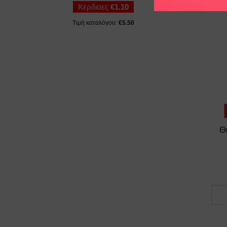
Κέρδισες
€
1.10
Τιμή καταλόγου:
€
5.50
Θέ