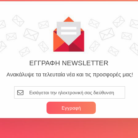
Σχετικά προϊόντα
Add to
wishlist
ΕΓΓΡΑΦΗ NEWSLETTER
Ανακάλυψε τα τελευταία νέα και τις προσφορές μας!
NEW
NEW
SALE -20%
SALE -20%
SKU: 31112019086
SKU: 31112019078
Εγγραφή
έντονο Με Λάστιχο bebe
Κατωσέντονο Με Λάστιχ
n Bear 716 0,70×1,40×0,15
Giraffe 599 0,70X1,40X0,1
ite-Beige 100% Cotton
Orange 100% Cotto
€
8.80
€
8.80