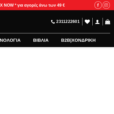
OW * για αγορές άνω των 49 €
2311222601
ΝΟΛΟΓΙΑ
ΒΙΒΛΙΑ
B2B|ΧΟΝΔΡΙΚΗ