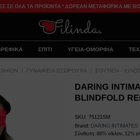
ΣΕ ΟΛΑ ΤΑ ΠΡΟΪΟΝΤΑ * ΔΩΡΕΑΝ ΜΕΤΑΦΟΡΙΚΑ ΜΕ BOX N
ΒΡΕΦΙΚΑ
ΣΠΙΤΙ
ΥΓΕΙΑ-ΟΜΟΡΦΙΑ
ΤΕΧ
ASHION
/
ΓΥΝΑΙΚΕΙΑ ΕΣΩΡΟΥΧΑ
/
ΣΟΥΤΙΕΝ - ΚΙΛΟ
DARING INTIM
BLINDFOLD RE
Add to
wishlist
SKU:
75121SM
Brand:
DARING INTIMATES
Σύνθεση: 88% νάιλον, 12% ε