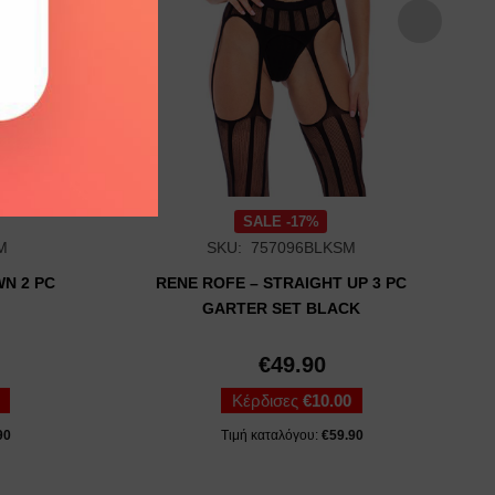
SALE -17%
M
SKU: 757096BLKSM
WN 2 PC
RENE ROFE – STRAIGHT UP 3 PC
GARTER SET BLACK
€
49.90
Κέρδισες
€
10.00
90
Τιμή καταλόγου:
€
59.90