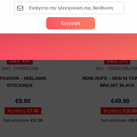
Εγγραφή
SALE -43%
SALE -17%
SKU: CF90452SM
SKU: 7553020BLKS
FASHION – NEELAMIN
RENE ROFE – NEW IN TO
STOCKINGS
BRA SET BLACK
€
9.90
€
49.90
Κέρδισες
€
7.48
Κέρδισες
€
10.00
Τιμή καταλόγου:
€
17.38
Τιμή καταλόγου:
€
59.