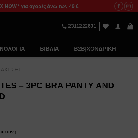
OW * για αγορές άνω των 49 €
2311222601
ΝΟΛΟΓΙΑ
ΒΙΒΛΙΑ
B2B|ΧΟΝΔΡΙΚΗ
ΤΑΚΙ ΣΕΤ
ATES – 3PC BRA PANTY AND
D
λαστάνη