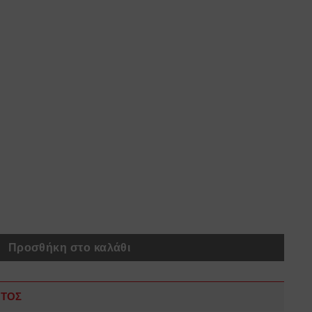
A PANTY AND BLINDFOLD RED ποσότητα
Προσθήκη στο καλάθι
ΝΤΟΣ