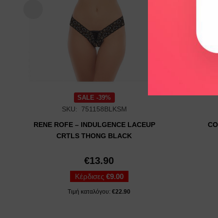
SALE -39%
SKU: 751158BLKSM
RENE ROFE – INDULGENCE LACEUP
CO
CRTLS THONG BLACK
€
13.90
Κέρδισες
€
9.00
Τιμή καταλόγου:
€
22.90