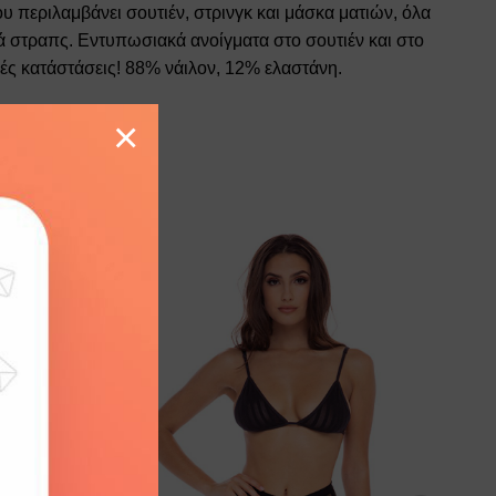
υ περιλαμβάνει σουτιέν, στρινγκ και μάσκα ματιών, όλα
κά στραπς. Εντυπωσιακά ανοίγματα στο σουτιέν και στο
ές κατάστάσεις! 88% νάιλον, 12% ελαστάνη.
×
Add to
Add to
wishlist
wishlist