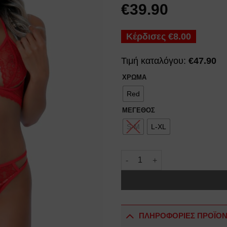
€
39.90
Κέρδισες
€
8.00
Τιμή καταλόγου:
€
47.90
ΧΡΩΜΑ
Red
ΜΕΓΕΘΟΣ
S-M
L-XL
DARING INTIMATES – 3PC BR
ΠΛΗΡΟΦΟΡΙΕΣ ΠΡΟΪΟ