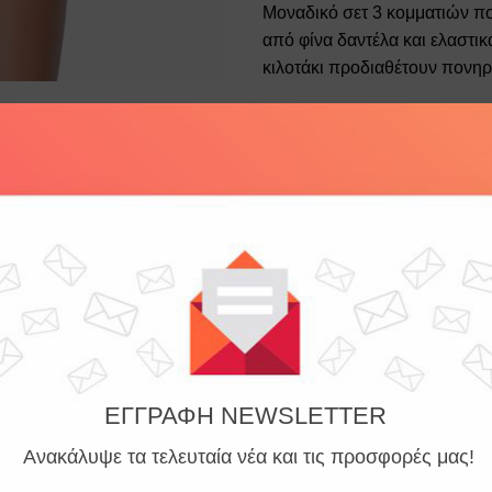
Μοναδικό σετ 3 κομματιών πο
από φίνα δαντέλα και ελαστι
κιλοτάκι προδιαθέτουν πονηρ
Σχετικά προϊόντα
Add to
wishlist
ΕΓΓΡΑΦΗ NEWSLETTER
Ανακάλυψε τα τελευταία νέα και τις προσφορές μας!