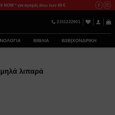
OW * για αγορές άνω των 49 €
2311222601
ΝΟΛΟΓΙΑ
ΒΙΒΛΙΑ
B2B|ΧΟΝΔΡΙΚΗ
αμηλά λιπαρά