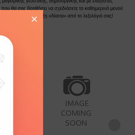
μαγειρικής γευστικής, δημιουργικής και με ελάχιστες
ο που θα σας βοηθήσει να σχεδιάσετε το καθημερινό μενού
×
 να εξαφανίσετε τη λέξη «δίαιτα» από το λεξιλόγιό σας!
Σκληρό
9789606753640
15 εκ. x 15 εκ.
Add to
Add to
wishlist
wishlist
464