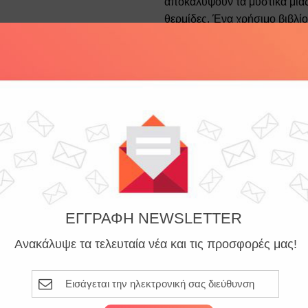
αποκαλύψουν τα μυστικά μιας 
θερμίδες. Ένα χρήσιμο βιβλί
σας, υγιεινό και εύγευστο και
Τεχνικά χαρακτηριστικά
Σχετικά προϊόντα
Εξώφυλλο
ISBN
Διαστάσεις
Add to
wishlist
Σελίδες
ΕΓΓΡΑΦΗ NEWSLETTER
Ανακάλυψε τα τελευταία νέα και τις προσφορές μας!