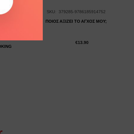
SKU: 379285-9786185914752
ΠΟΙΟΣ ΑΞΙΖΕΙ ΤΟ ΑΓΧΟΣ ΜΟΥ;
69767
€
13.90
OKING
r