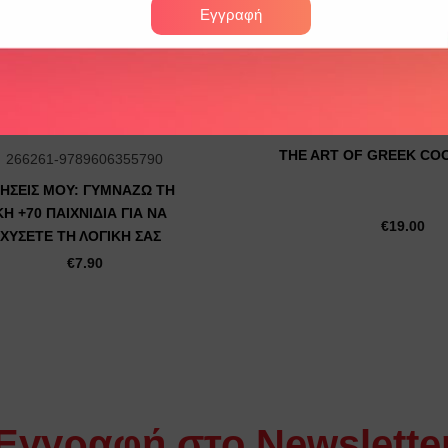
Εγγραφή
SKU: 274865-97861853
THE ART OF GREEK CO
 266261-9789606355790
ΚΗΣΕΙΣ ΜΟΥ: ΓΥΜΝΑΖΩ ΤΗ
ΚΗ +70 ΠΑΙΧΝΙΔΙΑ ΓΙΑ ΝΑ
€
19.00
ΣΧΥΣΕΤΕ ΤΗ ΛΟΓΙΚΗ ΣΑΣ
€
7.90
Εγγραφή στο Newslette