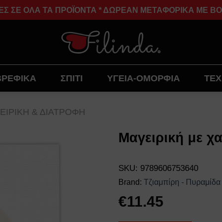
ΣΕ ΟΛΑ ΤΑ ΠΡΟΪΟΝΤΑ * ΔΩΡΕΑΝ ΜΕΤΑΦΟΡΙΚΑ ΜΕ BOX N
ΒΡΕΦΙΚΑ
ΣΠΙΤΙ
ΥΓΕΙΑ-ΟΜΟΡΦΙΑ
ΤΕΧ
ΕΙΡΙΚΗ & ΔΙΑΤΡΟΦΗ
Μαγειρική με χ
Add to
SKU:
9789606753640
wishlist
Brand:
Τζιαμπίρη - Πυραμίδα
€
11.45